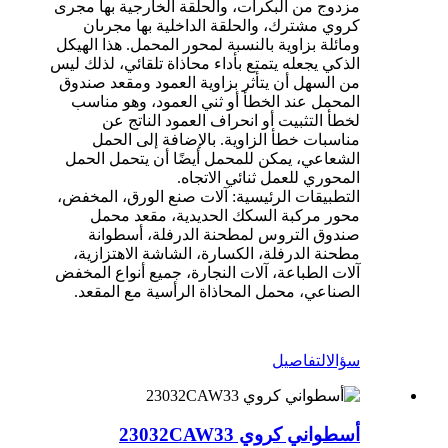
مزدوج من البكرات، والحلقة الخارجية بها مجرى
كروي مشترك، والحلقة الداخلية بها مجرىان
ومائلة بزاوية بالنسبة لمحور المحمل. هذا الهيكل
الذكي يجعله يتمتع بأداء محاذاة تلقائي، لذلك ليس
من السهل أن يتأثر بزاوية العمود ومقعد صندوق
المحمل عند الخطأ أو ثني العمود، وهو مناسب
لخطأ التثبيت أو انحراف العمود الناتج عن
مناسبات خطأ الزاوية. بالإضافة إلى الحمل
الشعاعي، يمكن للمحمل أيضًا أن يتحمل الحمل
المحوري للعمل ثنائي الاتجاه.
التطبيقات الرئيسية: آلات صنع الورق، المخفض،
محور مركبة السكك الحديدية، مقعد محمل
صندوق التروس لمطحنة الدرفلة، أسطوانة
مطحنة الدرفلة، الكسارة، الشاشة الاهتزازية،
آلات الطباعة، آلات النجارة، جميع أنواع المخفض
الصناعي، محمل المحاذاة الرأسية مع المقعد.
سؤال
التفاصيل
أسطواني كروي 23032CAW33