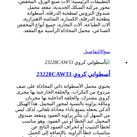
التطبيقات الرئيسية: آلات صنع الورق، المخفض،
محور مركبة السكك الحديدية، مقعد محمل
صندوق التروس لمطحنة الدرفلة، أسطوانة
مطحنة الدرفلة، الكسارة، الشاشة الاهتزازية،
آلات الطباعة، آلات النجارة، جميع أنواع المخفض
الصناعي، محمل المحاذاة الرأسية مع المقعد.
سؤال
التفاصيل
أسطواني كروي 23228CAW33
يحتوي محمل الأسطوانة ذاتي المحاذاة على صف
مزدوج من البكرات، والحلقة الخارجية بها مجرى
كروي مشترك، والحلقة الداخلية بها مجرىان
ومائلة بزاوية بالنسبة لمحور المحمل. هذا الهيكل
الذكي يجعله يتمتع بأداء محاذاة تلقائي، لذلك ليس
من السهل أن يتأثر بزاوية العمود ومقعد صندوق
المحمل عند الخطأ أو ثني العمود، وهو مناسب
لخطأ التثبيت أو انحراف العمود الناتج عن
مناسبات خطأ الزاوية. بالإضافة إلى الحمل