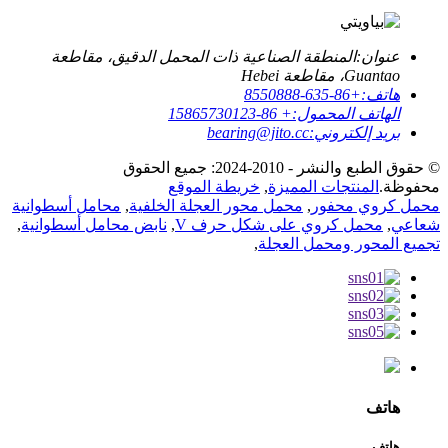
عنوان:
المنطقة الصناعية ذات المحمل الدقيق، مقاطعة
Guantao، مقاطعة Hebei
هاتف:
+86-635-8550888
الهاتف المحمول:
+ 86-15865730123
بريد إلكتروني:
bearing@jito.cc
© حقوق الطبع والنشر - 2010-2024: جميع الحقوق
محفوظة.
المنتجات المميزة
,
خريطة الموقع
محمل كروي محفور
,
محمل محور العجلة الخلفية
,
محامل أسطوانية
شعاعي
,
محمل كروي على شكل حرف V
,
نابض محامل أسطوانية
,
تجميع المحور ومحمل العجلة
,
هاتف
هاتف