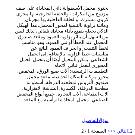
يحتوي محمل الأسطوانة ذاتي المحاذاة على صف
مزدوج من البكرات، والحلقة الخارجية بها مجرى
كروي مشترك، والحلقة الداخلية بها مجرىان
ومائلة بزاوية بالنسبة لمحور المحمل. هذا الهيكل
الذكي يجعله يتمتع بأداء محاذاة تلقائي، لذلك ليس
من السهل أن يتأثر بزاوية العمود ومقعد صندوق
المحمل عند الخطأ أو ثني العمود، وهو مناسب
لخطأ التثبيت أو انحراف العمود الناتج عن
مناسبات خطأ الزاوية. بالإضافة إلى الحمل
الشعاعي، يمكن للمحمل أيضًا أن يتحمل الحمل
المحوري للعمل ثنائي الاتجاه.
التطبيقات الرئيسية: آلات صنع الورق، المخفض،
محور مركبة السكك الحديدية، مقعد محمل
صندوق التروس لمطحنة الدرفلة، أسطوانة
مطحنة الدرفلة، الكسارة، الشاشة الاهتزازية،
آلات الطباعة، آلات النجارة، جميع أنواع المخفض
الصناعي، محمل المحاذاة الرأسية مع المقعد.
سؤال
التفاصيل
2
1
التالي >
>>
الصفحة 1 / 2