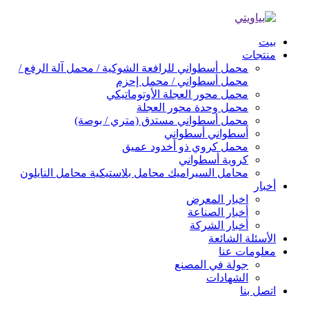
بيت
منتجات
محمل أسطواني للرافعة الشوكية / محمل آلة الرفع /
محمل أسطواني / محمل إحزم
محمل محور العجلة الأوتوماتيكي
محمل وحدة محور العجلة
محمل أسطواني مستدق (متري / بوصة)
أسطواني أسطواني
محمل كروي ذو أخدود عميق
كروية أسطواني
محامل السيراميك محامل بلاستيكية محامل النايلون
أخبار
اخبار المعرض
أخبار الصناعة
أخبار الشركة
الأسئلة الشائعة
معلومات عنا
جولة في المصنع
الشهادات
اتصل بنا