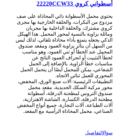
أسطواني كروي 22220CCW33
يحتوي محمل الأسطوانة ذاتي المحاذاة على صف
مزدوج من البكرات، والحلقة الخارجية بها مجرى
كروي مشترك، والحلقة الداخلية بها مجرىان
ومائلة بزاوية بالنسبة لمحور المحمل. هذا الهيكل
الذكي يجعله يتمتع بأداء محاذاة تلقائي، لذلك ليس
من السهل أن يتأثر بزاوية العمود ومقعد صندوق
المحمل عند الخطأ أو ثني العمود، وهو مناسب
لخطأ التثبيت أو انحراف العمود الناتج عن
مناسبات خطأ الزاوية. بالإضافة إلى الحمل
الشعاعي، يمكن للمحمل أيضًا أن يتحمل الحمل
المحوري للعمل ثنائي الاتجاه.
التطبيقات الرئيسية: آلات صنع الورق، المخفض،
محور مركبة السكك الحديدية، مقعد محمل
صندوق التروس لمطحنة الدرفلة، أسطوانة
مطحنة الدرفلة، الكسارة، الشاشة الاهتزازية،
آلات الطباعة، آلات النجارة، جميع أنواع المخفض
الصناعي، محمل المحاذاة الرأسية مع المقعد.
سؤال
التفاصيل