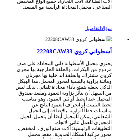
آلات الطباعة، آلات النجارة، جميع أنواع المخفض
الصناعي، محمل المحاذاة الرأسية مع المقعد.
سؤال
التفاصيل
أسطواني كروي 22208CAW33
يحتوي محمل الأسطوانة ذاتي المحاذاة على صف
مزدوج من البكرات، والحلقة الخارجية بها مجرى
كروي مشترك، والحلقة الداخلية بها مجرىان
ومائلة بزاوية بالنسبة لمحور المحمل. هذا الهيكل
الذكي يجعله يتمتع بأداء محاذاة تلقائي، لذلك ليس
من السهل أن يتأثر بزاوية العمود ومقعد صندوق
المحمل عند الخطأ أو ثني العمود، وهو مناسب
لخطأ التثبيت أو انحراف العمود الناتج عن
مناسبات خطأ الزاوية. بالإضافة إلى الحمل
الشعاعي، يمكن للمحمل أيضًا أن يتحمل الحمل
المحوري للعمل ثنائي الاتجاه.
التطبيقات الرئيسية: آلات صنع الورق، المخفض،
محور مركبة السكك الحديدية، مقعد محمل