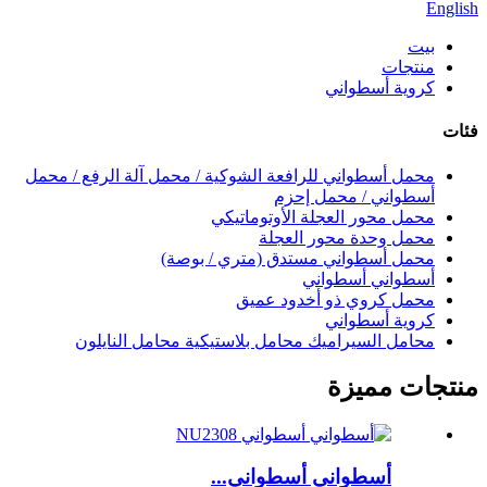
English
بيت
منتجات
كروية أسطواني
فئات
محمل أسطواني للرافعة الشوكية / محمل آلة الرفع / محمل
أسطواني / محمل إحزم
محمل محور العجلة الأوتوماتيكي
محمل وحدة محور العجلة
محمل أسطواني مستدق (متري / بوصة)
أسطواني أسطواني
محمل كروي ذو أخدود عميق
كروية أسطواني
محامل السيراميك محامل بلاستيكية محامل النايلون
منتجات مميزة
أسطواني أسطواني...