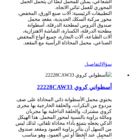
الشعاعي، يمكن للمحمل أيضًا أن يتحمل الحمل
المحوري للعمل ثنائي الاتجاه.
التطبيقات الرئيسية: آلات صنع الورق، المخفض،
محور مركبة السكك الحديدية، مقعد محمل
صندوق التروس لمطحنة الدرفلة، أسطوانة
مطحنة الدرفلة، الكسارة، الشاشة الاهتزازية،
آلات الطباعة، آلات النجارة، جميع أنواع المخفض
الصناعي، محمل المحاذاة الرأسية مع المقعد.
سؤال
التفاصيل
أسطواني كروي 22228CAW33
يحتوي محمل الأسطوانة ذاتي المحاذاة على صف
مزدوج من البكرات، والحلقة الخارجية بها مجرى
كروي مشترك، والحلقة الداخلية بها مجرىان
ومائلة بزاوية بالنسبة لمحور المحمل. هذا الهيكل
الذكي يجعله يتمتع بأداء محاذاة تلقائي، لذلك ليس
من السهل أن يتأثر بزاوية العمود ومقعد صندوق
المحمل عند الخطأ أو ثني العمود، وهو مناسب