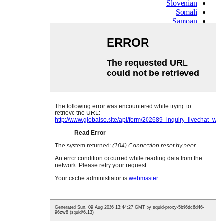
Slovenian
Somali
Samoan
Scots Gaelic
Shona
Sindhi
Sundanese
Swahili
Tajik
Tamil
Telugu
Thai
Ukrainian
Urdu
Uzbek
Vietnamese
Welsh
Xhosa
Yiddish
Yoruba
Zulu
Kinyarwanda
Tatar
Oriya
Turkmen